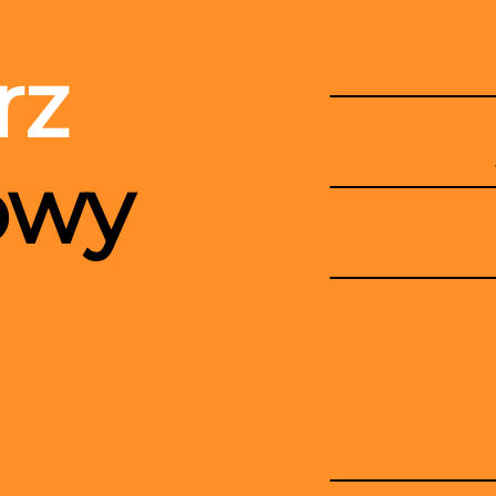
rz
owy