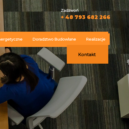
Zadzwoń
+ 48 793 682 266
nergetyczne
Doradztwo Budowlane
Realizacje
Kontakt