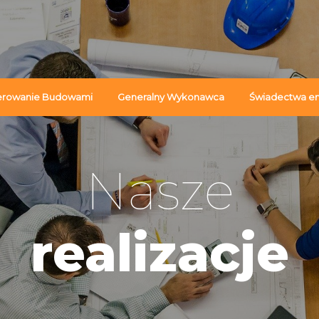
erowanie Budowami
Generalny Wykonawca
Świadectwa e
Nasze
realizacje