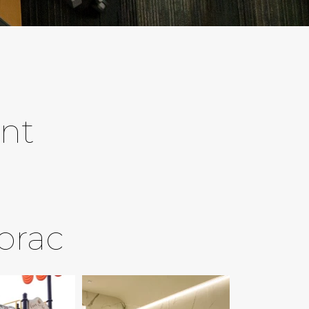
nt
prac